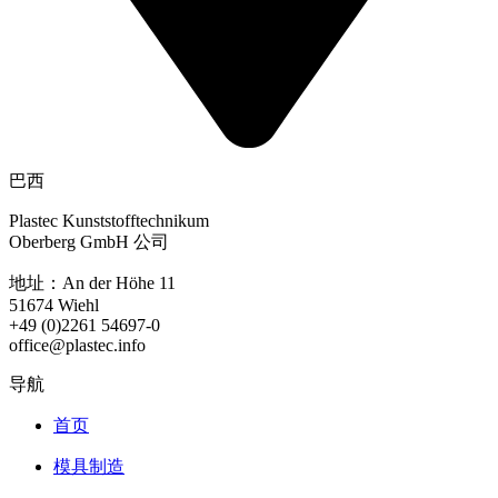
巴西
Plastec Kunststofftechnikum
Oberberg GmbH 公司
地址：An der Höhe 11
51674 Wiehl
+49 (0)2261 54697-0
office@plastec.info
导航
首页
模具制造